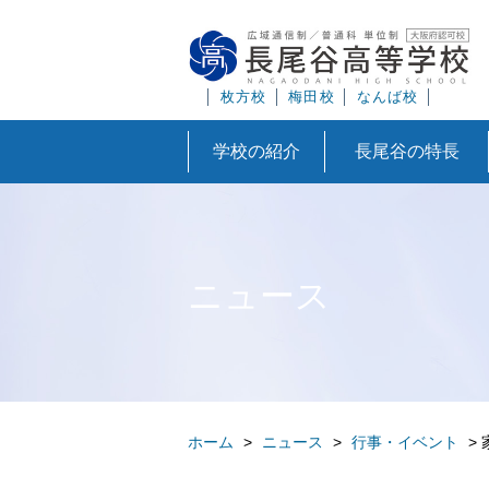
│
枚方校
│
梅田校
│
なんば校
│
学校の紹介
長尾谷の特長
ニュース
ホーム
>
ニュース
>
行事・イベント
>