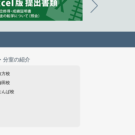
・分室の紹介
枚方校
梅田校
なんば校