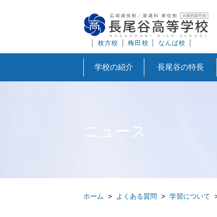
│
枚方校
│
梅田校
│
なんば校
│
学校の紹介
長尾谷の特長
ニュース
ホーム
>
よくある質問
>
学習について