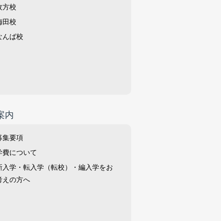
枚方校
梅田校
なんば校
案内
募集要項
学費について
新入学・転入学（転校）・編入学をお
考えの方へ