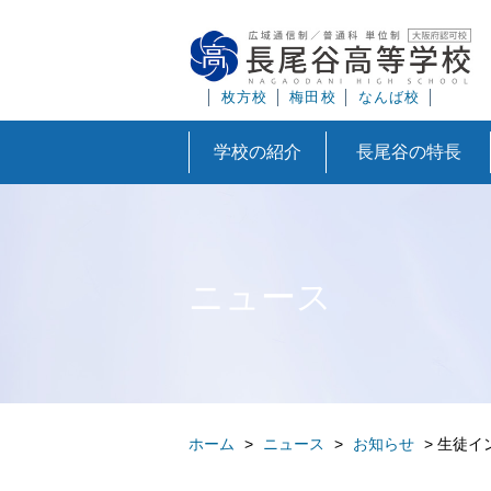
│
枚方校
│
梅田校
│
なんば校
│
学校の紹介
長尾谷の特長
ニュース
ホーム
>
ニュース
>
お知らせ
>
生徒イ