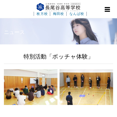
│
枚方校
│
梅田校
│
なんば校
│
ニュース
特別活動「ボッチャ体験」