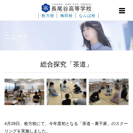
│
枚方校
│
梅田校
│
なんば校
│
ニュース
総合探究「茶道」
4月28日、枚方校にて、今年度初となる「茶道－裏千家」のスクー
リングを実施しました。