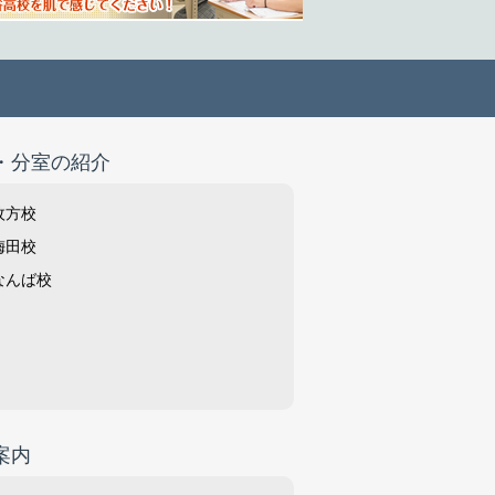
・分室の紹介
枚方校
梅田校
なんば校
案内