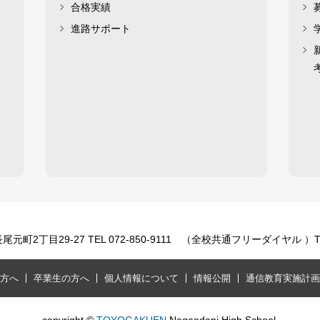
合格実績
進路サポート
町2丁目29-27 TEL 072-850-9111 （全校共通フリーダイヤル ）TEL 
方へ
卒業生の方へ
個人情報について
情報公開
通信教育実施計画
copyright ©
TOYOGAKUEN
Nagaodani High School.