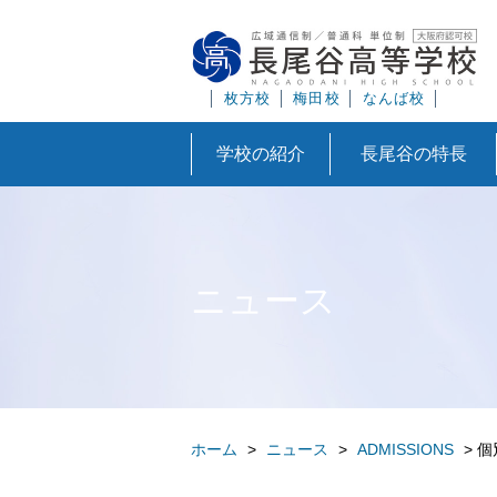
│
枚方校
│
梅田校
│
なんば校
│
学校の紹介
長尾谷の特長
ニュース
ホーム
>
ニュース
>
ADMISSIONS
>
個