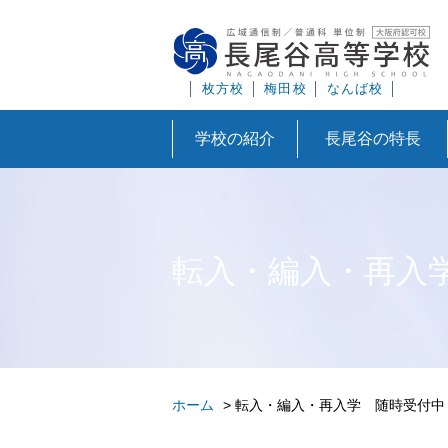
│
枚方校
│
梅田校
│
なんば校
│
学校の紹介
長尾谷の特長
転入・編入・再入
ホーム
>
転入・編入・再入学 随時受付中