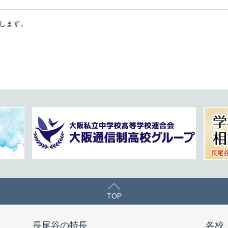
りします。
TOP
長尾谷の特長
各校