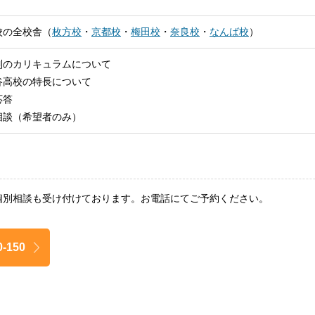
校の全校舎（
枚方校
・
京都校
・
梅田校
・
奈良校
・
なんば校
）
制のカリキュラムについて
谷高校の特長について
応答
相談（希望者のみ）
個別相談も受け付けております。お電話にてご予約ください。
0-150