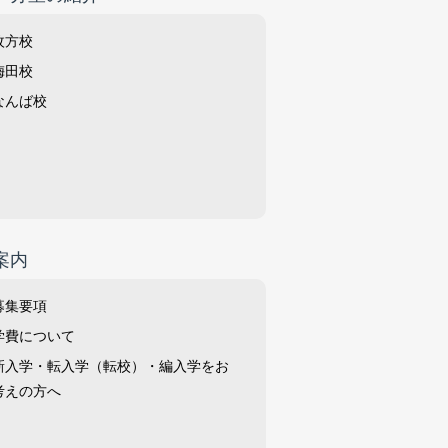
枚方校
梅田校
なんば校
案内
募集要項
学費について
新入学・転入学（転校）・編入学をお
考えの方へ