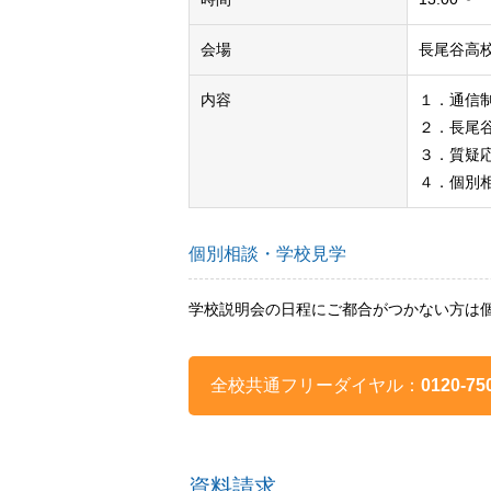
会場
長尾谷高
内容
１．通信
２．長尾
３．質疑
４．個別
個別相談・学校見学
学校説明会の日程にご都合がつかない方は
全校共通フリーダイヤル：
0120-75
資料請求