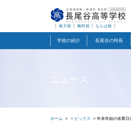
│
枚方校
│
梅田校
│
なんば校
│
学校の紹介
長尾谷の特長
ニュース
ホーム
>
トピックス
>
年末年始の休業日