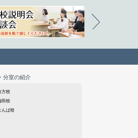
・分室の紹介
枚方校
梅田校
なんば校