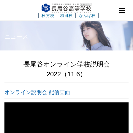
│
枚方校
│
梅田校
│
なんば校
│
ニュース
長尾谷オンライン学校説明会
2022（11.6）
オンライン説明会 配信画面